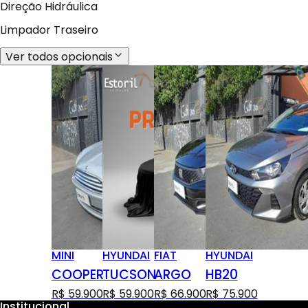
Direção Hidráulica
Limpador Traseiro
Ver todos opcionais
MINI
HYUNDAI
FIAT
HYUNDAI
COOPER
TUCSON
ARGO
HB20
R$ 59.900
R$ 59.900
R$ 66.900
R$ 75.900
Institucional